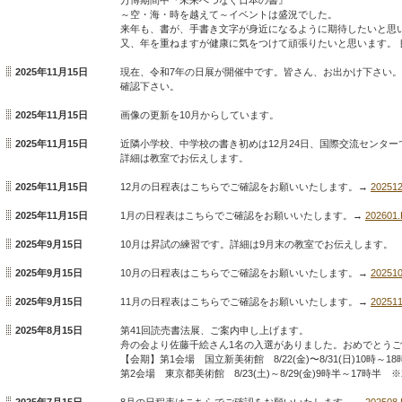
～空・海・時を越えて～イベントは盛況でした。
来年も、書が、手書き文字が身近になるように期待したいと思
又、年を重ねますが健康に気をつけて頑張りたいと思います。 
2025年11月15日
現在、令和7年の日展が開催中です。皆さん、お出かけ下さい
確認下さい。
2025年11月15日
画像の更新を10月からしています。
2025年11月15日
近隣小学校、中学校の書き初めは12月24日、国際交流センター
詳細は教室でお伝えします。
2025年11月15日
12月の日程表はこちらでご確認をお願いいたします。→
20251
2025年11月15日
1月の日程表はこちらでご確認をお願いいたします。→
202601
2025年9月15日
10月は昇試の練習です。詳細は9月末の教室でお伝えします。
2025年9月15日
10月の日程表はこちらでご確認をお願いいたします。→
20251
2025年9月15日
11月の日程表はこちらでご確認をお願いいたします。→
20251
2025年8月15日
第41回読売書法展、ご案内申し上げます。
舟の会より佐藤千絵さん1名の入選がありました。おめでとう
【会期】第1会場 国立新美術館 8/22(金)〜8/31(日)10時～1
第2会場 東京都美術館 8/23(土)～8/29(金)9時半～17時半 
2025年7月15日
8月の日程表はこちらでご確認をお願いいたします。→
202508