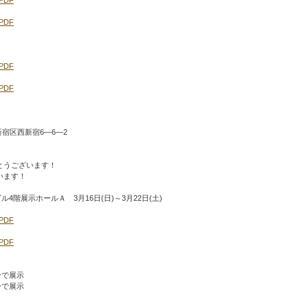
.PDF
。
.PDF
.PDF
宿区西新宿6―6―2
とうございます！
います！
階展示ホールＡ 3月16日(日)～3月22日(土)
.PDF
.PDF
ーで展示
ーで展示