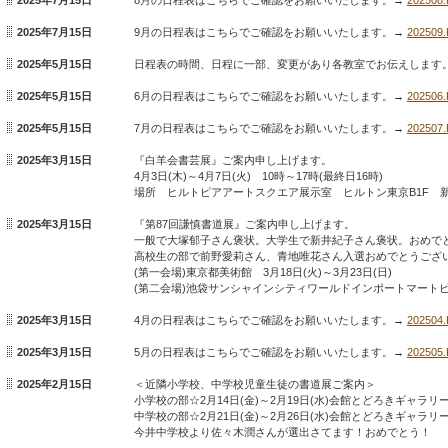
2025年7月15日
9月の日程表はこちらでご確認をお願いいたします。→
202509
2025年5月15日
日程表の時間、日程に一部、変更があり各教室でお伝えします
2025年5月15日
6月の日程表はこちらでご確認をお願いいたします。→
202506
2025年5月15日
7月の日程表はこちらでご確認をお願いいたします。→
202507
2025年3月15日
『白羊会書芸展』ご案内申し上げます。
4月3日(木)～4月7日(火) 10時～17時(最終日16時)
場所 ヒルトピアアートスクエア展示室 ヒルトン東京B1F 新
2025年3月15日
『第87回謙慎書道展』ご案内申し上げます。
一般で大塚郁子さん褒状。大学生で新井紀子さん褒状。おめで
高校生の部で前野愛莉さん、青地唯花さん入選おめでとうござ
(第一会場)東京都美術館 3月18日(火)～3月23日(日)
(第二会場)池袋サンシャインシティワールドインポートマートビル4
2025年3月15日
4月の日程表はこちらでご確認をお願いいたします。→
202504
2025年3月15日
5月の日程表はこちらでご確認をお願いいたします。→
202505
2025年2月15日
＜近隣小学校、中学校児童生徒の書道展ご案内＞
小学校の部☆2月14日(金)～2月19日(水)会館とどろきギャラリ
中学校の部☆2月21日(金)～2月26日(水)会館とどろきギャラリ
今井中学校より佐々木潤さんが選出さてます！おめでとう！