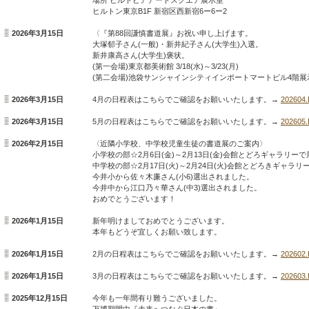
ヒルトン東京B1F 新宿区西新宿6ー6ー2
2026年3月15日
〈『第88回謙慎書道展』お祝い申し上げます。
大塚郁子さん(一般)・新井紀子さん(大学生)入選。
新井康高さん(大学生)褒状。
(第一会場)東京都美術館 3/18(水)～3/23(月)
(第二会場)池袋サンシャインシティインポートマートビル4階展示ホールA
2026年3月15日
4月の日程表はこちらでご確認をお願いいたします。→
202604
2026年3月15日
5月の日程表はこちらでご確認をお願いいたします。→
202605
2026年2月15日
〈近隣小学校、中学校児童生徒の書道展のご案内〉
小学校の部☆2月6日(金)～2月13日(金)会館とどろギャラリーで
中学校の部☆2月17日(火)～2月24日(火)会館とどろきギャラリ
今井小から佐々木廉さん(小6)選出されました。
今井中から江口乃々華さん(中3)選出されました。
おめでとうございます！
2026年1月15日
新年明けましておめでとうございます。
本年もどうぞ宜しくお願い致します。
2026年1月15日
2月の日程表はこちらでご確認をお願いいたします。→
202602
2026年1月15日
3月の日程表はこちらでご確認をお願いいたします。→
202603
2025年12月15日
今年も一年間有り難うございました。
万博期間中『未来へつなぐ日本の書』