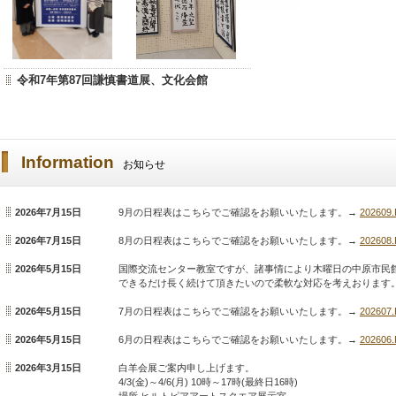
令和7年第87回謙慎書道展、文化会館
Information
お知らせ
2026年7月15日
9月の日程表はこちらでご確認をお願いいたします。→
202609
2026年7月15日
8月の日程表はこちらでご確認をお願いいたします。→
202608
2026年5月15日
国際交流センター教室ですが、諸事情により木曜日の中原市民
できるだけ長く続けて頂きたいので柔軟な対応を考えおります
2026年5月15日
7月の日程表はこちらでご確認をお願いいたします。→
202607
2026年5月15日
6月の日程表はこちらでご確認をお願いいたします。→
202606
2026年3月15日
白羊会展ご案内申し上げます。
4/3(金)～4/6(月) 10時～17時(最終日16時)
場所 ヒルトピアアートスクエア展示室