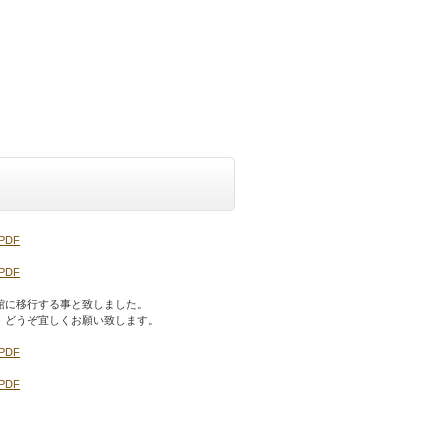
.PDF
.PDF
館に移行する事と致しました。
。どうぞ宜しくお願い致します。
.PDF
.PDF