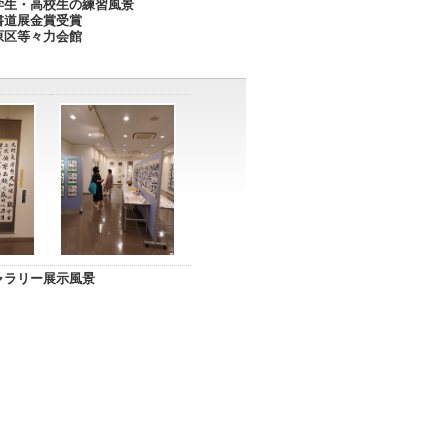
学生・高校生の練習風景
書道展金賞受賞
原区等々力会館
ャラリー展示風景