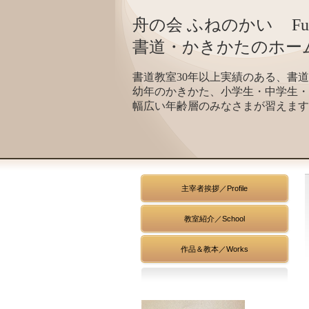
舟の会 ふねのかい
Fu
書道・かきかたのホー
書道教室30年以上実績のある、
書道
幼年のかきかた、小学生・中学生・
幅広い年齢層のみなさまが習えます
主宰者挨拶
／Profile
教室紹介／School
作品＆教本／Works