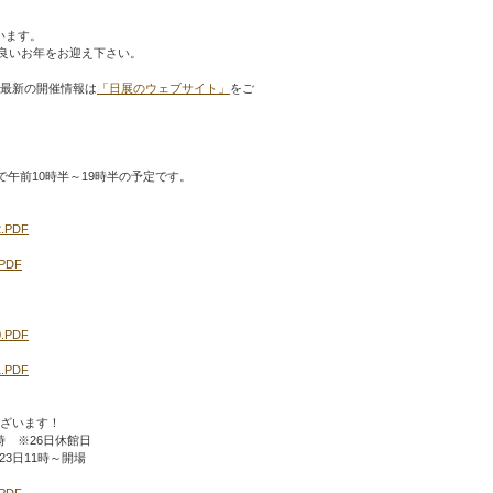
います。
良いお年をお迎え下さい。
。最新の開催情報は
「日展のウェブサイト」
をご
で午前10時半～19時半の予定です。
2.PDF
.PDF
0.PDF
1.PDF
ございます！
8時 ※26日休館日
※23日11時～開場
.PDF