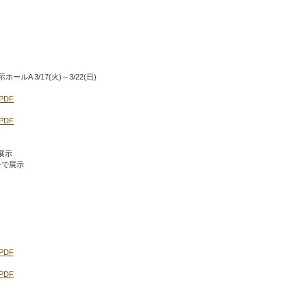
 3/17(火)～3/22(日)
.PDF
.PDF
展示
ーで展示
.PDF
.PDF