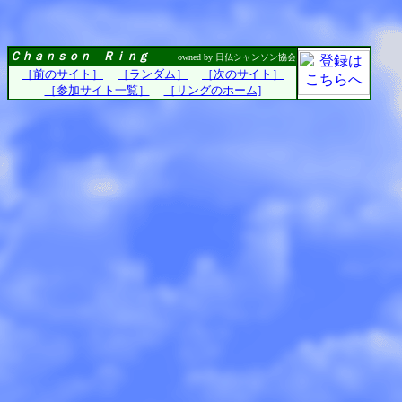
Ｃｈａｎｓｏｎ Ｒｉｎｇ
owned by 日仏シャンソン協会
［前のサイト］
［ランダム］
［次のサイト］
［参加サイト一覧］
［リングのホーム]