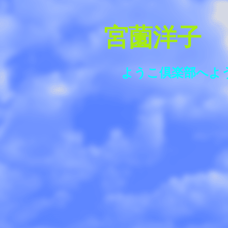
宮薗洋子
ようこ倶楽部へよ