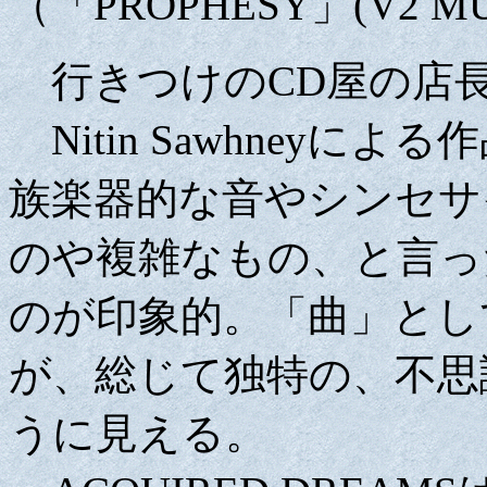
（「PROPHESY」(V2 MUSI
行きつけのCD屋の店長
Nitin Sawhney
族楽器的な音やシンセサ
のや複雑なもの、と言っ
のが印象的。「曲」とし
が、総じて独特の、不思
うに見える。