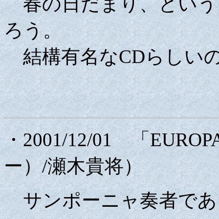
春の日だまり、という
ろう。
結構有名なCDらしい
・2001/12/01 「EU
ー）/瀬木貴将）
サンポーニャ奏者であ