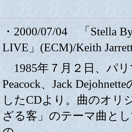
・2000/07/04 「Stella B
LIVE」(ECM)/Keith Jarrett 
1985年７月２日、パリでのKie
Peacock、Jack Dej
したCDより。曲のオリジ
ざる客」のテーマ曲として、V
の。