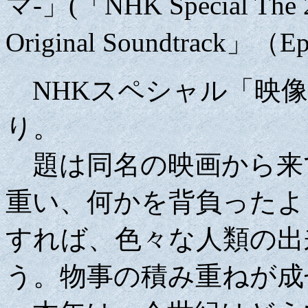
マ-」(「NHK Special The 20
Original Soundtrack」（
NHKスペシャル「映像
り。
題は同名の映画から来
重い、何かを背負ったよ
すれば、色々な人類の出
う。物事の積み重ねが成