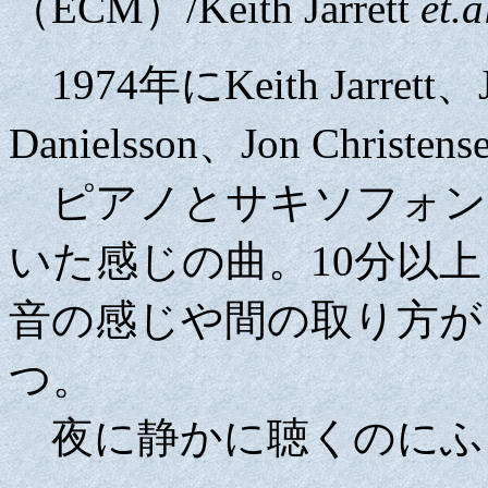
（ECM）/Keith Jarrett
et.a
1974年にKeith Jarrett、Ja
Danielsson、Jon Chr
ピアノとサキソフォン
いた感じの曲。10分以
音の感じや間の取り方が
つ。
夜に静かに聴くのにふ