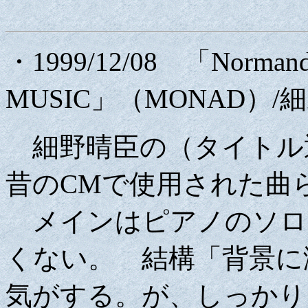
・1999/12/08 「Norman
MUSIC」（MONAD）/
細野晴臣の（タイトル通
昔のCMで使用された曲ら
メインはピアノのソロ
くない。 結構「背景に
気がする。が、しっか